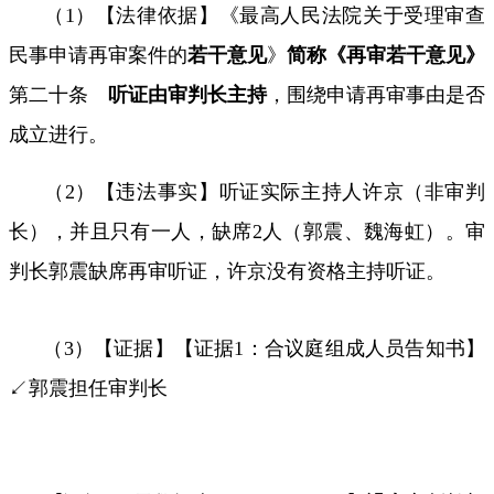
（
1
）【法律依据】《最高人民法院关于受理审查
民事申请再审案件的
若干意见
》
简称《再审若干意见》
第二十条
听证
由审判长主持
，围绕申请再审事由是否
成立进行。
（
2
）【违法事实】听证实际主持人许京（非审判
长），并且只有一人，缺席
2
人（郭震、魏海虹）。审
判长郭震缺席再审听证，许京没有资格主持听证。
（
3
）【证据】【证据
1
：合议庭组成人员告知书】
↙郭震担任审判长