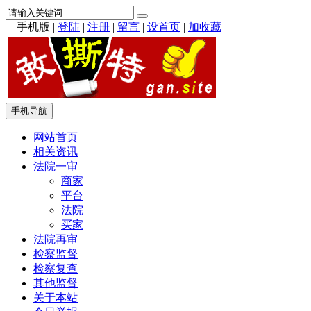
手机版
|
登陆
|
注册
|
留言
|
设首页
|
加收藏
手机导航
网站首页
相关资讯
法院一审
商家
平台
法院
买家
法院再审
检察监督
检察复查
其他监督
关于本站