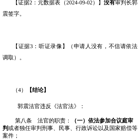
【证据
2
：元数据表（
2024-09-02
）】
没有
审判长郭
震签字。
【证据
3
：听证录像】（申请人没有，不信请依法
调取）。
（
4
）
【结论】
郭震法官违反《法官法》：
第八条 法官的职责：
（一）依法参加合议庭审
判
或者独任审判刑事、民事、行政诉讼以及国家赔偿等
案件；