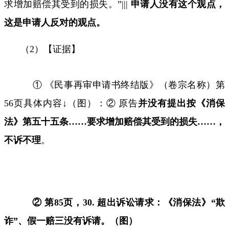
求增加赔偿其受到的损失。”
|||
申请人没有这个观点，
这是申请人反对的观点。
（
2
）【证据】
① 《民事再审申请书终结版》（卷宗名称）第
56
页具体内容↓（图）：② 原告
并没有提出按《消保
法》第五十五条
……
要求增加赔偿其受到的损失
……
，
不诉不理
。
② 第
85
页，
30.
超出诉讼请求：《消保法》
“
欺
诈
”
、假一赔三没有诉请。（图）