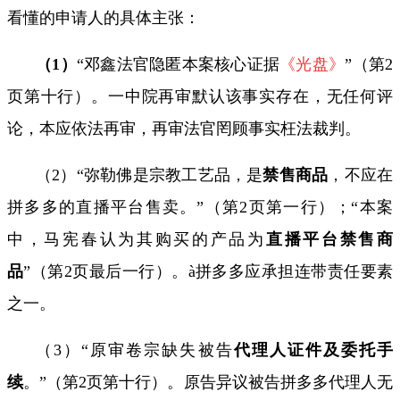
看懂的申请人的具体主张：
（
1
）
“邓鑫法官隐匿本案核心证据
《光盘》
”（第
2
页第十行）。一中院再审默认该事实存在，无任何评
论，本应依法再审，再审法官罔顾事实枉法裁判。
（
2
）“弥勒佛是宗教工艺品，是
禁售商品
，不应在
拼多多的直播平台售卖。”（第
2
页第一行）；“本案
中，马宪春认为其购买的产品为
直播平台禁售商
品
”（第
2
页最后一行）。
à
拼多多应承担连带责任要素
之一。
（
3
）“原审卷宗缺失被告
代理人证件及委托手
续
。”（第
2
页第十行）。原告异议被告拼多多代理人无