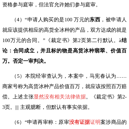
资格参与庭审，但法官允许她们参与庭审。
（
4
）“申请人购买的是
100
万元的
东西
，被申请人
就应该提供相应的高货全冰种的产品，双方达成的就是
100
万元的合同。”《裁定书》第
2
页第二行默认。
à
结
论：合同成立，并且标的物是高货冰种翡翠、价值百
万。否定一审判决。
（
5
）本院经审查认为，本案中，马宪春认为
……
商家
号称为高货冰种产品价值百万，就应该按照百万赔
偿
。上述主张
显然没有相关法律依据
。《裁定书》第
2-
3
页。
|||
主观臆断，但默认有事实依据。
（
6
）“申请再审称：原审
没有证据
证明
案涉商品的