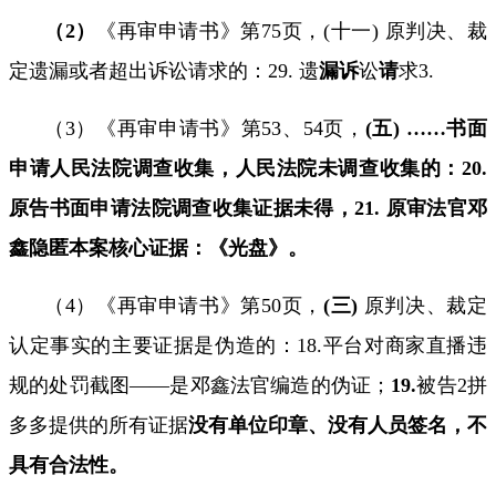
（
2
）
《再审申请书》第
75
页，
(
十一
)
原判决、裁
定遗漏或者超出诉讼请求的：
29.
遗
漏诉
讼
请
求
3.
（
3
）《再审申请书》第
53
、
54
页，
(
五
) ……
书面
申请人民法院调查收集，人民法院未调查收集的：
20.
原告书面申请法院调查收集证据未得，
21.
原审法官邓
鑫隐匿本案核心证据：《光盘》。
（
4
）《再审申请书》第
50
页，
(
三
)
原判决、裁定
认定事实的主要证据是伪造的：
18.
平台对商家直播违
规的处罚截图
——
是邓鑫法官编造的伪证；
19.
被告
2
拼
多多提供的
所有证据
没有单位印章、没有人员签名，不
具有合法性
。