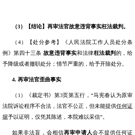
（
3
）【结论】再审法官故意违背事实枉法裁判。
（
4
）
【处分参考】
《人民法院工作人员处分条
例》第四十三条
故意违背事实
和法律
枉法裁判
的，给
予降级或者撤职处分；情节严重的，给予开除处分。
4.
再审法官歪曲事实
（
1
）《裁定书》第
3
页第五行，“马宪春认为原审
法院诉讼程序不合法，法官不公正，但未能提供
任何证
据
予以证明，仅凭其陈述，本院难以采信”。
如果非法盲，会相信
再审申请人
会不提供任何证