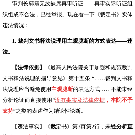
审判长郭震无故缺席再审听证——再审实际听证组
织组成不合法，已经举报。现在看一下《裁定书》实体
违法情况：
1.
裁判文书释法说理用主观臆断的方式表达——违
法。
【法律依据】
《最高人民法院关于加强和规范裁判
文书释法说理的指导意见》第十五条
“……
裁判文书释
法说理应当避免使用
主观臆断
的表达方式
……
不能未经
分析论证而直接使用
“
没有事实及法律依据
，
本院不予
支持
”
之类的表述作为结论性论断。
【违法事实】《
裁
定书》第
3
页第
2
行，
未经分析直