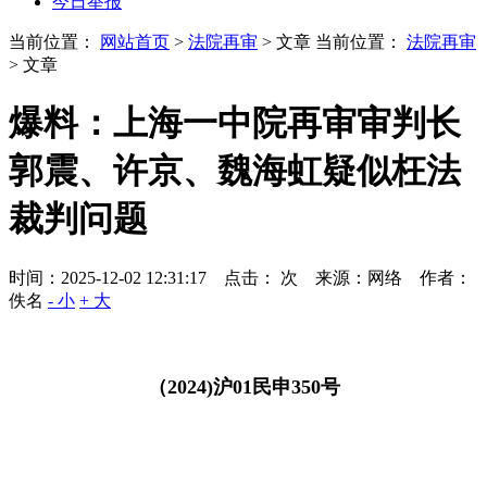
今日举报
当前位置：
网站首页
>
法院再审
> 文章
当前位置：
法院再审
> 文章
爆料：上海一中院再审审判长
郭震、许京、魏海虹疑似枉法
裁判问题
时间：2025-12-02 12:31:17 点击：
次
来源：网络 作者：
佚名
- 小
+ 大
（
2024)
沪
01
民申
350
号