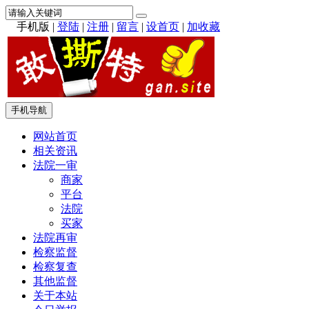
手机版
|
登陆
|
注册
|
留言
|
设首页
|
加收藏
手机导航
网站首页
相关资讯
法院一审
商家
平台
法院
买家
法院再审
检察监督
检察复查
其他监督
关于本站