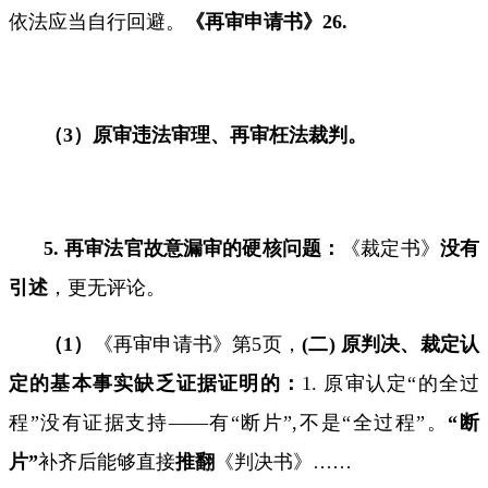
依法应当自行回避。
《再审申请书》
26.
（
3
）原审违法审理、再审枉法裁判。
5.
再审法官故意漏审的硬核问题：
《裁定书》
没有
引述
，更无评论。
（
1
）
《再审申请书》第
5
页，
(
二
)
原判决、裁定认
定的基本事实缺乏证据证明的：
1.
原审认定
“
的全过
程”没有证据支持
——
有
“
断片
”,
不是
“
全过程
”
。
“
断
片
”
补齐后能够直接
推翻
《判决书》
……