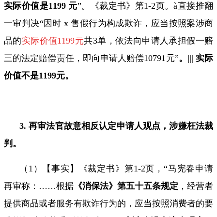
实际价值是
1199
元
”。《裁定书》第
1-2
页。
à
直接推翻
一审判决
“因时
x
售假行为构成欺诈，应当按照案涉商
品的
实际价值
1199
元
共
3
单，依法向申请人承担假一赔
三的法定赔偿责任，即向申请人赔偿
10791
元”
。
|||
实际
价值不是
1199
元。
3.
再审法官故意相反认定申请人观点，涉嫌枉法裁
判。
（
1
）【事实】《裁定书》第
1-2
页，“马宪春申请
再审称：
……
根据
《消保法》第五十五条规定
，经营者
提供商品或者服务有欺诈行为的，应当按照消费者的要