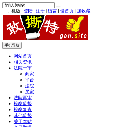
手机版
|
登陆
|
注册
|
留言
|
设首页
|
加收藏
手机导航
网站首页
相关资讯
法院一审
商家
平台
法院
买家
法院再审
检察监督
检察复查
其他监督
关于本站