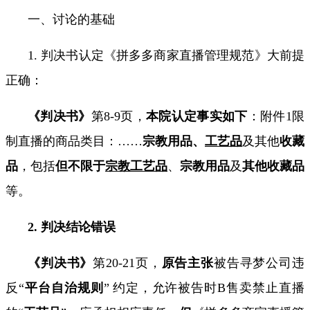
一、讨论的基础
1.
判决书认定《拼多多商家直播管理规范》大前提
正确：
《判决书》
第
8-9
页，
本院认定事实如下
：附件
1
限
制直播的商品类目：
……
宗教用品、
工艺品
及其他
收藏
品
，包括
但不限于
宗教工艺品
、
宗教用品
及
其他收藏品
等。
2.
判决结论错误
《判决书》
第
20-21
页，
原告主张
被告寻梦公司违
反“
平台自治规则
”
约定，允许被告时
B
售卖禁止直播