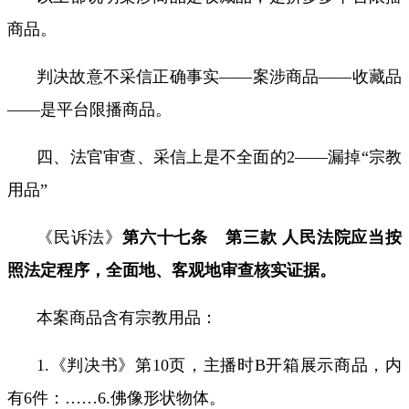
商品。
判决故意不采信正确事实——案涉商品——收藏品
——是平台限播商品。
四、法官审查、采信上是不全面的
2
——漏掉“宗教
用品”
《民诉法》
第六十七条 第三款 人民法院应当按
照法定程序，全面地、客观地审查核实证据。
本案商品含有宗教用品：
1.
《判决书》第
10
页，主播时
B
开箱展示商品，内
有
6
件：
……6.
佛像形状物体。