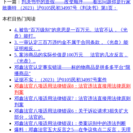
下一篇：
判决书中的造假——改变顺序——看出问题你是行家
敢撕特 （2023）沪0105民初34997号《判决书》第1页：
本栏目热门阅读
4. 被告“百万级别”的意思是一百万元。法官不认，《光
盘》能打..
3. 一审认定三百万违约金不属于合同条款，《光盘》能
证明相反。..
5. 案涉商品的实际价值是100万元___法官的几次反言，
《光盘》..
邓鑫法官认定事实错误——标的物商品是拼多多平台“限
播商品”
证据不实：（2023）沪0105民初34997号案件
邓鑫法官八项适用法律错误8：法官违法直接用法律原则
判案
邓鑫法官八项适用法律错误7：法官违法直接用法律原则
判案
邓鑫法官八项适用法律错误6：关于诉讼请求3损失扩大
部分，法官的..
邓鑫法官八项适用法律错误1：类案识别中的违法判断
爆料：邓鑫法官五大反言之5—在争议焦点二反言，无理