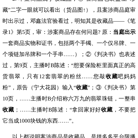
藏”二字一眼就可以看出（货品图↑），且案涉商品庭审
时出示过，邓鑫法官验看过，明知其是收藏品——《笔
录
1
》第
5
页，审：涉案商品存在何问题
?
原：
当庭出示
一套商品实物和证书，包括两个手镯、一个仅吊牌、一
个项链加吊牌和一个手串
……
）；②《判决书》也表述
过，第
9
页，主播时
B
陈述：
“
想要保险柜里面真正的高
货翡翠，只有
12
套翡翠的粉丝
……
您敲
收藏
吧妈妈
粉
”
，原告（宁大花园）输入
“
收藏
”
；③《判决书》第
10
页，
……
主播时
B
介绍称六万九的翡翠珠链，一整串
收藏
；
……
主播时
B
陈述：
“
拿回家好好
收藏
，不要把
它当成
1000
块钱的东西
……”
。
以上都说明案涉商品是收藏品，是拼多多平台限播