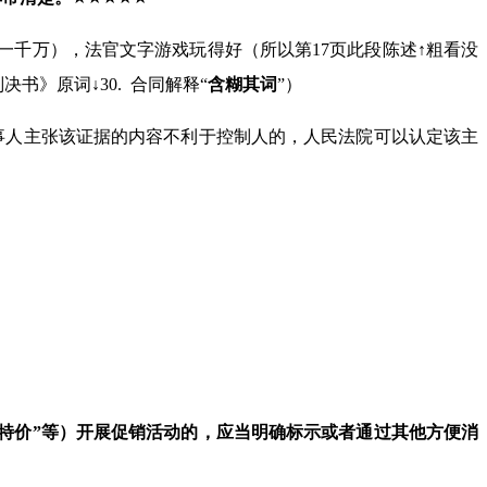
一千万），法官文字游戏玩得好（所以第
17
页此段陈述↑粗看没
判决书》原词↓
30.
合同解释
“
含糊其词
”）
事人主张该证据的内容不利于控制人的，人民法院可以认定该主
特价”等）开展促销活动的，应当明确
标示或者通过其他方便消