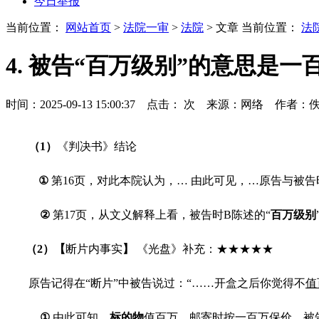
今日举报
当前位置：
网站首页
>
法院一审
>
法院
> 文章
当前位置：
法
4. 被告“百万级别”的意思是
时间：2025-09-13 15:00:37 点击：
次
来源：网络 作者：
（
1
）
《判决书》结论
①
第
16
页，对此本院认为，
…
由此可见，
…
原告与被告
②
第
17
页，从文义解释上看，被告时
B
陈述的“
百
万
级
别
（
2
）
【
断片内事实
】
《光盘》补充：★★★★★
原告记得在“断片”中被告说过：
“……
开盒之后你觉得不
值
①
由此可知，
标的物
值
百
万
，邮寄时按
一
百
万
保
价
。被