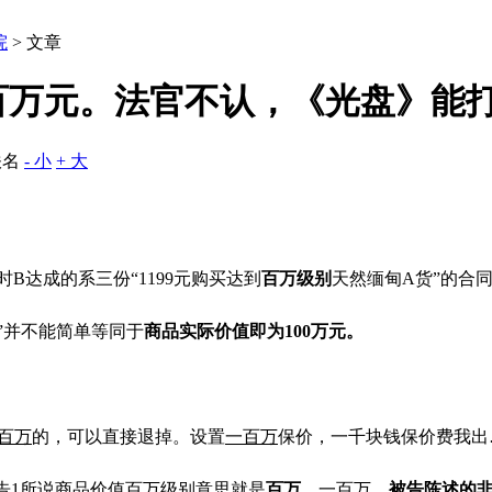
院
> 文章
一百万元。法官不认，《光盘》能
佚名
- 小
+ 大
时
B
达成的系三份
“1199
元购买达到
百
万
级
别
天然缅甸
A
货
”
的合
”并不能简单等同于
商品实际价值即为
100
万元。
百
万
的，可以直接退掉。设置
一
百
万
保价，一千块钱保价费我出
告
1
所说商品价值百万级别意思就是
百万
、一百万，
被告陈述的