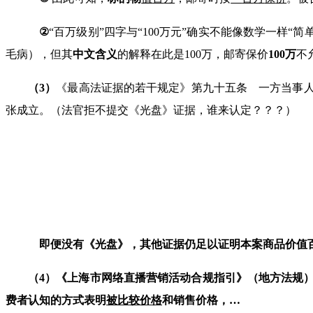
②
“百万级别
”
四字与
“100
万元
”
确实不能像数学一样“简单
毛病），但其
中文含义
的解释在此是
100
万，邮寄保价
100
万
不
（
3
）
《最高法证据的若干规定》第九十五条 一方当事
张成立。（法官拒不提交《光盘》证据，谁来认定？？？）
即便没有《光盘》，其他证据仍足以证明本案商品价值
（
4
）《上海市网络直播营销活动合规指引》（地方法规）
费者认知的方式表明
被
比
较
价
格
和销售价格，…