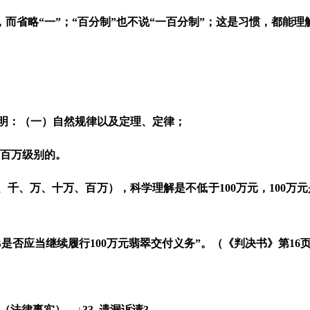
，而省略
“
一
”
；
“
百分制
”
也不说
“
一百分制
”
；这是习惯，都能理
明：（一）
自然规律以及
定理
、
定律
；
百万级别的。
、千、万、十万、百万）
，科学理解是不低于
100
万元，
100
万元
B
是否应当继续履行100万元翡翠交付义务”。（《判决书》第
16
（法律事实）。
↓
33.
遗漏诉请
3.