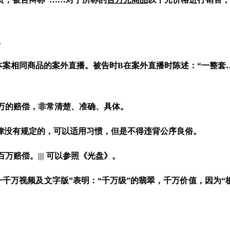
。
本案
相
同
商品的案外直播。
被告时
B
在案外直播时陈述：“一整套
百万的赔偿，非常
清楚、准确、具体。
律没有规定的，可以
适用
习惯，但是不得违背公序良俗。
百万赔偿。
|||
可以参照《光盘》。
千万视频及文字版”表明：“
千万级
”的翡翠，
千万
价值，因为“