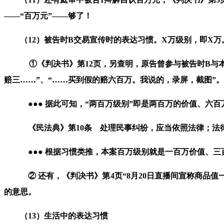
——
“
百
万
元
”
——够了
！
（
12
）
被告时
B
交易宣传时的表
达
习
惯
。
X
万级别，即
X
万
①《判决书》第
12
页，另查明，
原告曾参与被告时
B
与
赔三
……”
、
“……
买到假的赔
六百万
。我说的，录屏，截图
”
。
●●● 据此可知，“两百万级别”即是两百万的价值、六
《民法典》
第
10
条 处理民事纠纷，应当依照法律；法
●
●
● 根据习惯类推，本案
百万级别就是一百万价值
、三
② 还有，《判决书》第
4
页“
8
月
20
日直播间宣称商品值一
的意思。
（
13
）
生活中的表达习惯