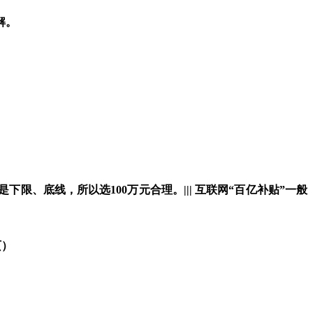
解。
是下限、底线，所以选
100
万元合理。
|||
互联网
“
百亿补贴
”
一般
页）