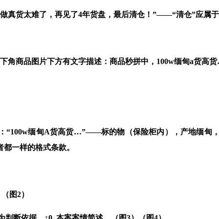
做真货太难了，再见了4年货盘，最后清仓！”——
“
清仓
”
应属于
下角商品图片下方有文字描述：商品秒拼中，
100w
缅甸
a
货高货
：
“100w
缅甸
A
货高货
…”——
标的物（保险柜内），产地缅甸
者都一样的格式条款。
。（图
2
）
为判断依据。
↑
0
.
本案案情简述。（图
3
）（图
4
）