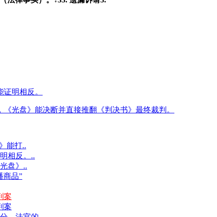
能证明相反。
反言，《光盘》能决断并直接推翻《判决书》最终裁判。
能打..
明相反。..
光盘》..
商品”
判案
判案
，法官的..