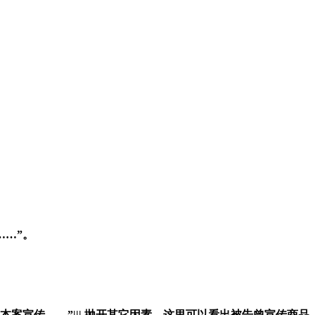
……”
。
本案宣传
……
”
|||
抛开其它因素，这里可以看出被告曾
宣传
商品