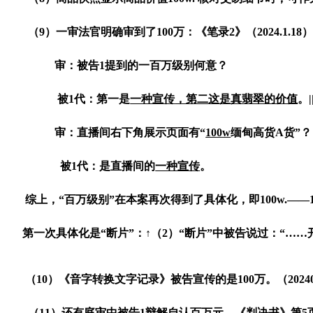
（
9
）一审法官明确审到了
100
万：《笔录
2
》
（
2024.1.18
）
审：被告
1
提到的一百万级别何意？
被
1
代：第一是
一种宣传
，第二
这是真翡翠的价值
。
|
审：直播间右下角展示页面有“
100w
缅甸高货
A
货
”
？
被
1
代：是直播间的
一种宣传
。
综上，“百万级别”在本案
再
次得到了具体化，即
100w.
——
第
一
次
具体化是“断片”：
↑（
2
）
“
断片
”
中被告说过：
“……
（
10
）《音字转换文字记录》被告宣传的是
100
万。（
2024
（
11
）还有庭审中被告
1
辩解自认
百万元，
《判决书》第
5