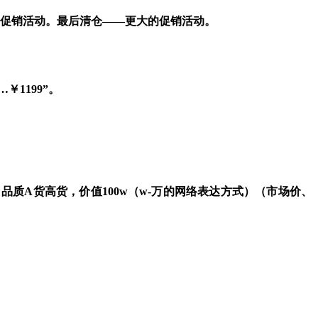
促销活动。
最后
清仓——更大的促销活动。
…
￥
1199”
。
，品质
A
货高货，价值
100w
（
w-
万的网络表达方式）（市场价、