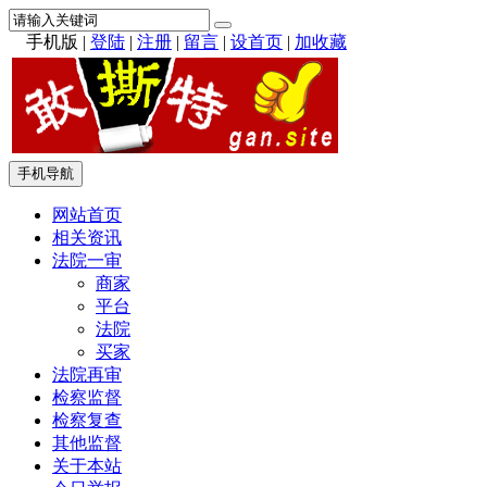
手机版
|
登陆
|
注册
|
留言
|
设首页
|
加收藏
手机导航
网站首页
相关资讯
法院一审
商家
平台
法院
买家
法院再审
检察监督
检察复查
其他监督
关于本站