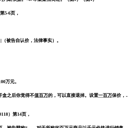
第
5-6
页，
||
（被告自认价，法律事实）。
100
万元。
开盒之后你觉得不
值
百万
的，可以直接退掉。设置
一
百万
保价，
0118
）第
14
页，
页，被告辩称“
……
对于
所称的
百
万
元
商品
以千元价格进行销售，