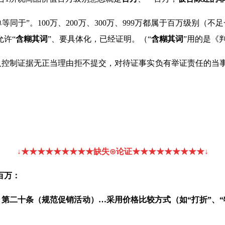
等同于”。
100
万、
200
万、
300
万、
999
万都属于百万级别（不足
允许
“
含糊其词
”、要具体化，已经证明。（
“
含糊其词
”用的是《
人控制证据无正当理由拒不提交，对待证事实负有举证责任的当
↓
★★
★
★
★
★
★
★★缺失
⊙
论证★★
★
★
★
★
★
★★
↓
百万：
第二十条（规范促销活动）…采用价格比较方式（如“打折”、“