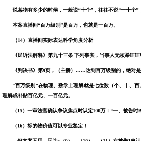
说某物有多少的时候，一般说
“
十个
”
，往往不说
“
一十个
”
本案直播间
“
百万级别
”
是百万，也就是一百万。
（
14
）直播间实际表达
科
学
角
度分析
《
民诉法解释
》
第九十三条 下列事实，当事人无须举证证
《判决书》第
9
页，（主播）
……
达到百万级别的，绝对是
“百万级别”在
物理、数学
上理解就是
七位数（个、十、百
理解成补贴百亿元、一百亿元。
（
15
）一审法官确认争议焦点时认定
100
万：
“一、被告时
（
16
）
标的物价值可以专业鉴定！
但本案不用，因为↑（
9
）、（
10
）、（
11
）有被告
1
自认