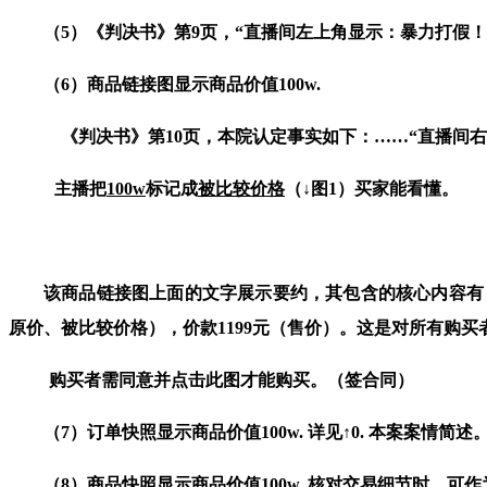
（
5
）
《判决书》第
9
页，
“
直播间左上角显示：暴力打假！
（
6
）
商品链接图显示商品价值
100w.
《判决书》第
10
页，本院认定事实如下：
……“
直播间右
主播把
100w
标记成
被比较价格
（↓图
1
）买家能看懂。
该商品链接图上面的文字展示要约，其包含的核心内容有
原价、被比较价格），价款
1199
元（售价）。这是对所有购买
购买者需同意并点击此图才能购买。（签合同）
（
7
）订单快照显示
商品价值
100w.
详见↑
0
.
本案案情简述
（
8
）商品快照显示
商品价值
100w.
核对交易细节时，可作