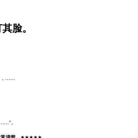
打其脸。
同，
……
……”
。
非常清楚。
★★★★★