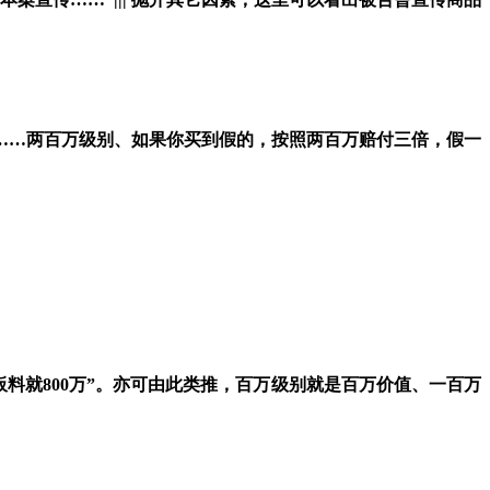
……
两百万
级
别
、如果你买到假的，
按照两
百
万
赔付
三倍，假一
板料就
800
万”。
亦可由此类推，百万级别就是百万价值、一百万