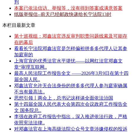
判
本案已依法信访、举报等，没有得到答案或满意答案
纸版举报信--前天已经邮政快递给长宁法院13封
本栏目最新文章
第十巡视组：邓鑫法官违反审判职责问题线索及可能存
在的幕后
看看长宁法院邓鑫法官是怎样偏袒拼多多代理人让其参
加庭审的
上海官宣的优秀法官水平堪忧——以网红法官邓鑫文
章“审理互联网..
最高人民法院工作报告全文 ——2026年3月9日在第十四
届全国人民..
邓鑫法官允许无合法身份的拼多多代理人参与庭审确属
不当有最高法..
思想引领丨两会上，总书记这样谈全面依法治国
第十四届全国人民代表大会第四次会议政府工作报告全
文 国务院总..
李强在政府工作报告中指出，深入推进依法行政，严格
依照宪法法律..
对邓鑫法官在上海高级法院公众号文章涉嫌侵权的投诉