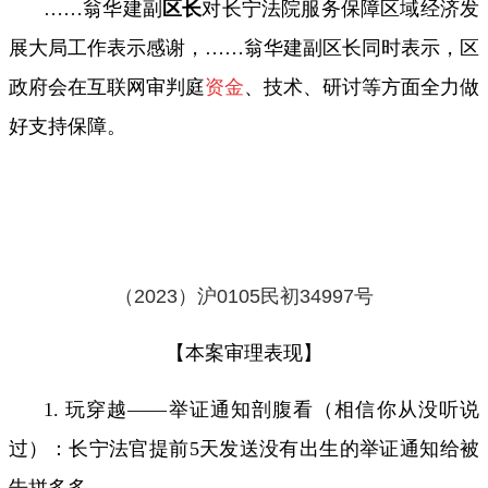
……翁华建副
区长
对长宁法院服务保障区域经济发
展大局工作表示感谢，……翁华建副区长同时表示，区
政府会在互联网审判庭
资金
、技术、研讨等方面全力做
好支持保障。
（
2023
）沪
0105
民初
34997
号
【本案审理表现】
1. 玩穿越
——
举证通知剖腹看（相信你从没听说
过）：长宁法官提前
5
天发送没有出生的举证通知给被
告拼多多。