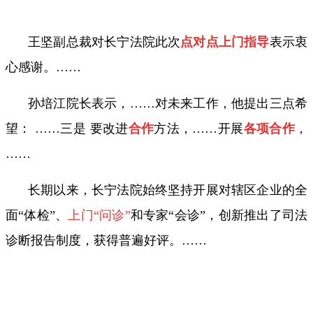
王坚副总裁对长宁法院此次
点对点上门指导
表示衷
心感谢。
……
孙培江院长表示，
……
对未来工作，他提出三点希
望：
……
三是 要改进
合作
方法，
……
开展
各项合作
，
……
长期以来，长宁法院始终坚持开展对辖区企业的全
面“体检”、
上门“问诊”
和专家“会诊”，创新推出了司法
诊断报告制度，获得普遍好评。
……