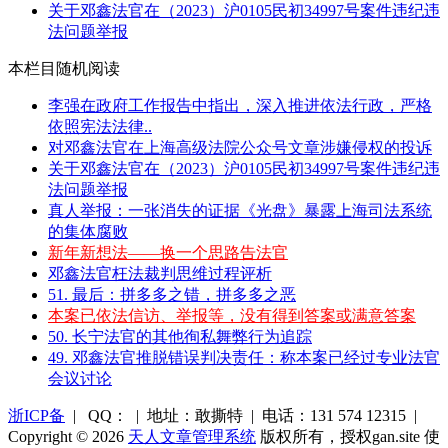
关于邓鑫法官在（2023）沪0105民初34997号案件违纪违
法问题举报
本栏目随机阅读
李强在政府工作报告中指出，深入推进依法行政，严格
依照宪法法律..
对邓鑫法官在上海高级法院公众号文章涉嫌侵权的投诉
关于邓鑫法官在（2023）沪0105民初34997号案件违纪违
法问题举报
真人举报：一张消失的证据《光盘》暴露上海司法系统
的集体腐败
新年新想法——换一个思路告法官
邓鑫法官枉法裁判思维过程评析
51. 最后：拼多多之错，拼多多之恶
本案已依法信访、举报等，没有得到答案或满意答案
50. 长宁法官的其他徇私舞弊行为追踪
49. 邓鑫法官推脱错误判决责任：称本案已经过专业法官
会议讨论
浙ICP备
| QQ： | 地址：敢撕特 | 电话：131 574 12315 |
Copyright © 2026
天人文章管理系统
版权所有，授权gan.site 使