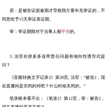
原：是被告证据逾期才导致我方要补充举证的，不
同意给予
15
天举证质证期。
审：举证期限对于当事人都
平等
的。
3. 法官在拼多多连带责任问题有倾向性诱导式提
问？
《音频转换文字记录
2
》第
28
页
,
法官：
“
被告
2
，现
在直播间是关闭的对吧？什么时候关闭的。
”
笔录根本看不出：《笔录
2
》第
12
页，审：被告
2
，
现在直播间是否关闭？