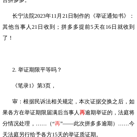
长宁法院
2023
年
11
月
21
日制作的《举证通知书》：
其他当事人
21
日收到；拼多多提前
5
天在
16
日就收到
了！
2. 举证期限平等吗？
《笔录
1
》第
3
页，
审：根据民诉法相关规定，本次证据交换之后，如
果各方在举证期限届满后当事人
再
逾期举证的，法庭将
分情况处理，
……
（“
再
”——此次拼多多逾期）
……
今
天法庭另行给予各方
15
天的举证质证期。