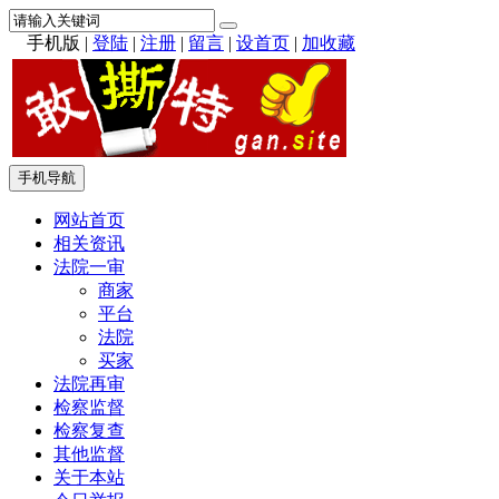
手机版
|
登陆
|
注册
|
留言
|
设首页
|
加收藏
手机导航
网站首页
相关资讯
法院一审
商家
平台
法院
买家
法院再审
检察监督
检察复查
其他监督
关于本站