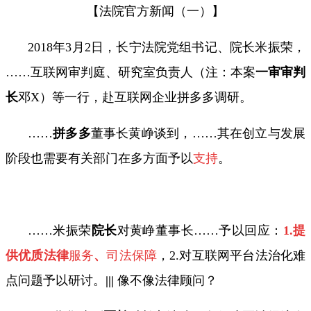
【法院官方新闻（一）】
2018年
3
月
2
日，长宁法院党组书记、院长米振荣，
……
互联网审判庭、研究室负责人（注：本案
一审审判
长
邓
X
）等一行，赴互联网企业拼多多调研。
……
拼多多
董事长黄峥谈到，……其在创立与发展
阶段也需要有关部门在多方面予以
支持
。
……米振荣
院长
对黄峥董事长
……
予以回应：
1.
提
供优质法律
服务
、
司法保障
，
2.
对互联网平台法治化难
点问题予以研讨。
|||
像不像法律顾问？