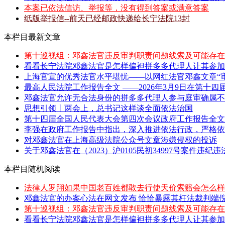
本案已依法信访、举报等，没有得到答案或满意答案
纸版举报信--前天已经邮政快递给长宁法院13封
本栏目最新文章
第十巡视组：邓鑫法官违反审判职责问题线索及可能存在
看看长宁法院邓鑫法官是怎样偏袒拼多多代理人让其参加
上海官宣的优秀法官水平堪忧——以网红法官邓鑫文章“审
最高人民法院工作报告全文 ——2026年3月9日在第十四届
邓鑫法官允许无合法身份的拼多多代理人参与庭审确属不当
思想引领丨两会上，总书记这样谈全面依法治国
第十四届全国人民代表大会第四次会议政府工作报告全文 
李强在政府工作报告中指出，深入推进依法行政，严格依照
对邓鑫法官在上海高级法院公众号文章涉嫌侵权的投诉
关于邓鑫法官在（2023）沪0105民初34997号案件违纪
本栏目随机阅读
法律人罗翔如果中国老百姓都敢去行使天价索赔会怎么样
邓鑫法官的办案心法在网文发布 恰恰暴露其枉法裁判端
第十巡视组：邓鑫法官违反审判职责问题线索及可能存在
看看长宁法院邓鑫法官是怎样偏袒拼多多代理人让其参加