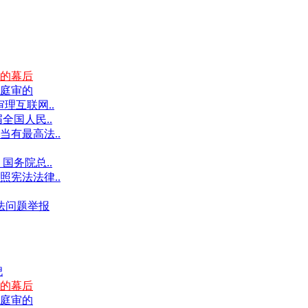
的幕后
庭审的
理互联网..
全国人民..
有最高法..
国务院总..
宪法法律..
违法问题举报
倪
的幕后
庭审的