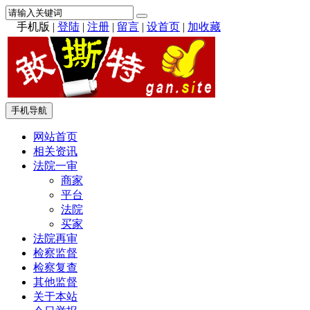
手机版
|
登陆
|
注册
|
留言
|
设首页
|
加收藏
手机导航
网站首页
相关资讯
法院一审
商家
平台
法院
买家
法院再审
检察监督
检察复查
其他监督
关于本站