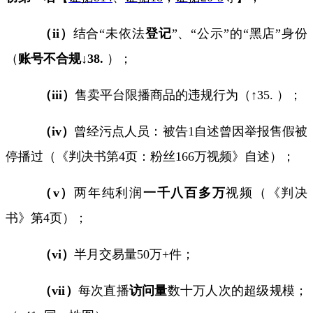
（
ii
）
结合
“
未依法
登记
”
、“公示”的“黑店”身份
（
账号不合规↓
38.
）；
（
iii
）
售卖平台限播商品的违规行为（↑
35.
）；
（
iv
）
曾经污点人员：被告
1
自述曾因举报售假被
停播过（《判决书第
4
页：粉丝
166
万视频》自述）；
（
v
）
两年纯利润
一千八百多万
视频（《判决
书》第
4
页）；
（
vi
）
半月交易量
50
万
+
件；
（
vii
）
每次直播
访问量
数十万人次的超级规模；