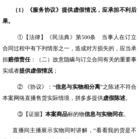
（
1
）《服务协议》提供虚假情况，应承担不利后
果。
①【法律】《民法典》第
500
条 当事人在订立
合同过程中有下列情形之一，造成对方损失的，应当承
担
赔偿责任
：（二）故意隐瞒与订立合同有关的重要事
实或者
提供虚假情况
；
② 《
协议
》：
“
信息与实物相分离
”之陈述不符合
本案网络直播售货实际情境，拼多多
提供
虚假陈述
。
③【证据】
本案商品
标的物
信息与实物同在
。
直播间主播展示实物同时讲解，“看看我的货是不