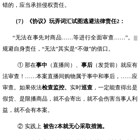
错的，应当承担侵权责任。
（
7
）《协议》玩弄词汇试图逃避法律责任
2
：
“
无法在
事先
对商品
……
等进行全面审查
……”
。
|||
规避自身责任，“无法”其实是“不做”的借口。
① 那在
事中
（直播间）、
事后
（发货前）就应有
法审查！……本案直播间购物属于事中和事后，……应
审查。如果依法
检查监控、
实时
巡查
，一定能查得出是
假货、是限播商品，就不会寄出，就不会伤害当事人利
益，就不会有本案。
② 实践上
被告
2
本就无心采取措施。