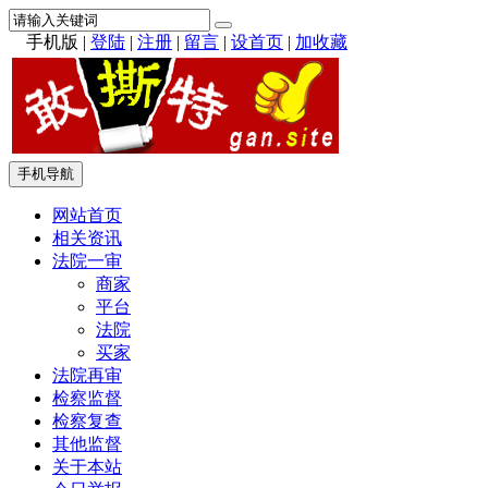
手机版
|
登陆
|
注册
|
留言
|
设首页
|
加收藏
手机导航
网站首页
相关资讯
法院一审
商家
平台
法院
买家
法院再审
检察监督
检察复查
其他监督
关于本站