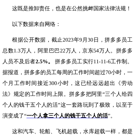
这既是推卸责任，也是在公然挑衅国家法律法规！
以下数据来自网络：
根据公开数据，截止
2023
年
9
月
30
日，拼多多员工
总数
1.3
万人，阿里巴巴
22
万人，京东
54
万人。拼多多
人员不及后者
2.5%
。
拼多多员工实行
11-11-6
工作制。
据报道，拼多多的员工每周的工作时间超过
70
小时，一
个月工作时间接近
300
小时，这已经远远超出《劳动
法》规定的工作时间上限。拼多多把阿里“三个人给四
个人的钱干五个人的活”这一套路玩到了极致，以至于
演变成了“
一个人拿三个人的钱干五个人的活
”
。
这和汽车、轮船、飞机超载，水库超载一样，都是