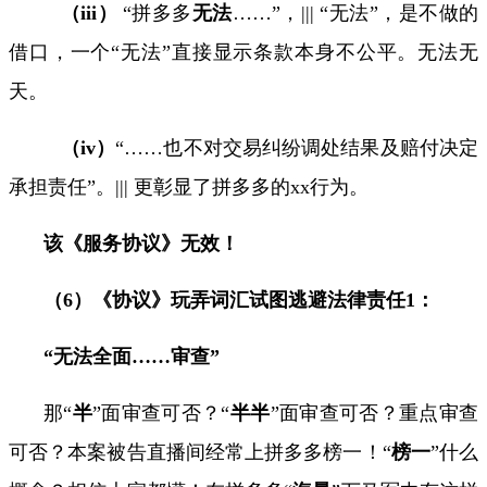
（
iii
）
“
拼多多
无法
……
”，
|||
“无法”，是不做的
借口，一个“无法”直接显示条款本身不公平。无法无
天。
（
iv
）
“……
也不对交易纠纷调处结果及赔付决定
承担责任
”
。
|||
更彰显了拼多多的
xx
行为。
该《服务协议》无效！
（
6
）《协议》玩弄词汇试图逃避法律责任
1
：
“
无法
全面
……
审查
”
那“
半
”面审查可否？“
半半
”面审查可否？重点审查
可否？本案被告直播间经常上拼多多榜一！
“
榜一
”
什么