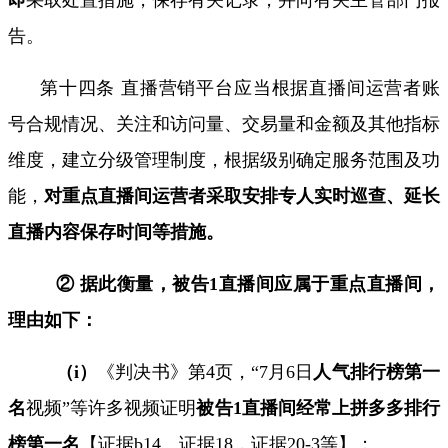
告。
第十四条 直播营销平台应当根据直播间运营者账
号合规情况、关注和访问量、交易量和金额及其他指标
维度，建立分级管理制度，根据级别确定服务范围及功
能，
对重点直播间运营者采取安排专人实时巡查、延长
直播内容保存时间等措施。
② 据此衡量，被告
1
直播间应属于重点直播间，
理由如下：
（
i
）
《判决书》第
4
页，“
7
月
6
日
人气排行榜第一
名
视频”等许多视频证明
被告
1
直播间经常上拼多多排行
榜第一名
【
证据b14
、
证据18
，
证据20-3
等】；