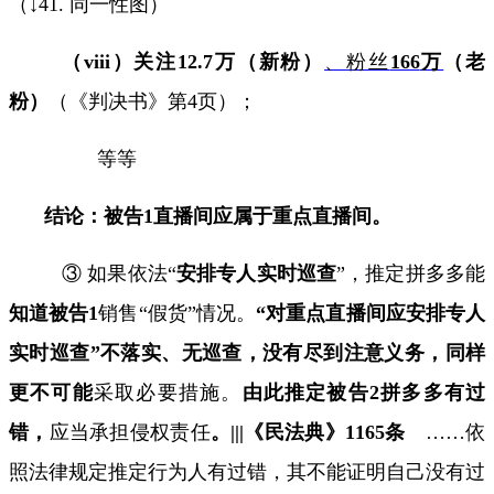
（↓
41.
同一性图）
（
viii
）
关注
12.7
万（新粉）
、
粉丝
166
万
（老
粉）
（《判决书》第
4
页）；
等等
结论：被告
1
直播间应属于重点直播间。
③ 如果依法“
安排专人实时巡查
”，推定拼多多能
知道被告
1
销售
“
假货
”
情况。
“
对重点直播间应安排专人
实时巡查
”
不落实、无巡查，没有尽到注意义务，同样
更不可能
采取必要措施。
由此推定被告
2
拼多多有过
错，
应当承担侵权责任
。
|||
《民法典》
1165
条
……
依
照法律规定推定行为人有过错，其不能证明自己没有过