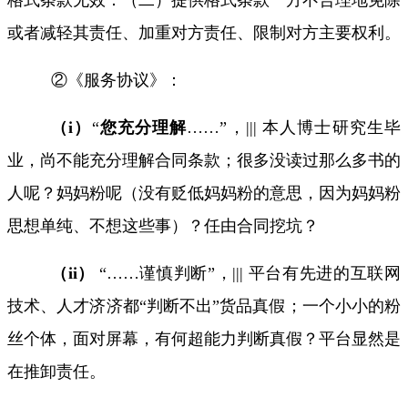
或者减轻其责任、加重对方责任、限制对方主要权利。
②《服务协议》：
（
i
）
“
您充分理解
……”
，
|||
本人博士研究生毕
业，尚不能充分理解合同条款；很多没读过那么多书的
人呢？妈妈粉呢（没有贬低妈妈粉的意思，因为妈妈粉
思想单纯、不想这些事）？任由合同挖坑？
（
ii
）
“……
谨慎判断
”
，
|||
平台有先进的互联网
技术、人才济济都
“
判断不出
”
货品真假；一个小小的粉
丝个体，面对屏幕，有何超能力判断真假？平台显然是
在推卸责任。