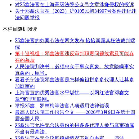
对邓鑫法官在上海高级法院公众号文章涉嫌侵权的投诉
关于邓鑫法官在（2023）沪0105民初34997号案件违纪违
法问题举报
本栏目随机阅读
邓鑫法官的办案心法在网文发布 恰恰暴露其枉法裁判端
倪
第十巡视组：邓鑫法官违反审判职责问题线索及可能存
在的幕后
人民法院判决书，必须忠实于事实真象。故意隐瞒事实
真象的，应当..
看看长宁法院邓鑫法官是怎样偏袒拼多多代理人让其参
加庭审的
上海官宣的优秀法官水平堪忧——以网红法官邓鑫文
章“审理互联网..
举报邓鑫、罗林梅等法官八项适用法律错误
最高人民法院工作报告全文 ——2026年3月9日在第十四
届全国人民..
邓鑫法官允许无合法身份的拼多多代理人参与庭审确属
不当有最高法..
邓鑫法官在无合议庭授权情况下私自办案——违法