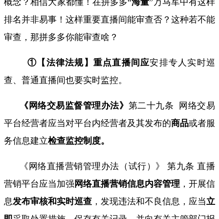
概念？相信大家都懂！在拼多多
“
海量
”
万马军中有这样
排名并非易事！这样重要直播间能审查否？这种若不能
审查，那拼多多你能审查啥？
①【法律法规】重点直播间应
安排
专人
实时巡
查、普通直播间也要实时监控。
《网络交易监督管理办法》
第二十九条
网络交易
平台经营者应当对平台内经营者及其发布的
商品
或者服
务信息建立
检查监控制度。
《网络直播营销管理办法（试行）》 第九条 直播
营销平台应当加强
网络直播营销
信息内容管理
，开展信
息
发布
审核
和实时
巡查
，发现违法和不良信息，应当
立
即
采取处置措施，保存有关记录，并向有关主管部门报