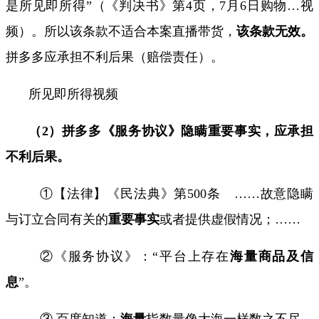
是
所见即所得
”（《判决书》第
4
页，
7
月
6
日购物
…
视
频
）。所以该条款不适合本案直播带货，
该条款无效。
拼多多应承担不利后果（赔偿责任）。
所见即所得视频
（
2
）拼多多《服务协议》隐瞒重要事实，应承担
不利后果。
①【法律】《民法典》第
500
条
……
故意隐瞒
与订立合同有关的
重要事实
或者提供虚假情况；
……
②《服务协议》：
“
平台上存在
海量商品及信
息
”
。
③ 百度知道：
海量
指数量像大海一样
数之不尽
，