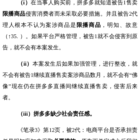
（
i
）
在当事人购买前，拼多多就知道被告
1
售卖
限播商品
侵害消费者而未采取必要措施。并且被告
2
代
理人根本不认为案涉商品是
限播商品
，明知、故意
（↑
35.
）。如果平台严格管理，被告
1
就不会侵害到原
告，就不会有本案发生。
（
ii
）
本案发生后如果加强管理，进行整改，就
不会有被告
1
继续直播售卖案涉商品数月，就不会有“佛
像”现在仍在拼多多直播间继续直播售卖，侵害后来
者。
（
iii
）拼多多缺少社会责任感。
《笔录
3
》第
12
页，被
2
代：电商平台是否承担责