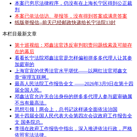
本案已穷尽法律程序，仍没有在上海长宁区得到公正裁
判
本案已依法信访、举报等，没有得到答案或满意答案
纸版举报信--前天已经邮政快递给长宁法院13封
本栏目最新文章
第十巡视组：邓鑫法官违反审判职责问题线索及可能存
在的幕后
看看长宁法院邓鑫法官是怎样偏袒拼多多代理人让其参
加庭审的
上海官宣的优秀法官水平堪忧——以网红法官邓鑫文
章“审理互联网..
最高人民法院工作报告全文 ——2026年3月9日在第十四
届全国人民..
邓鑫法官允许无合法身份的拼多多代理人参与庭审确属
不当有最高法..
思想引领丨两会上，总书记这样谈全面依法治国
第十四届全国人民代表大会第四次会议政府工作报告全
文 国务院总..
李强在政府工作报告中指出，深入推进依法行政，严格
依照宪法法律..