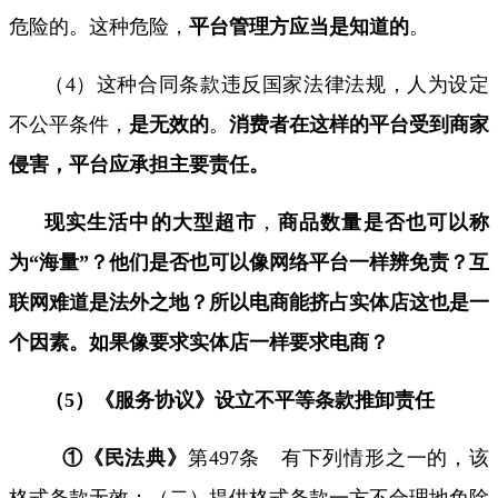
危险的。这种危险，
平台管理方应当是知道的
。
（
4
）这种合同条款违反国家法律法规，人为设定
不公平条件，
是无效的
。
消费者在这样的平台受到商家
侵害，平台应承担主要责任。
现实生活中的大型超市
，
商品数量是否也可以称
为
“
海量
”
？他们是否也可以像网络平台一样辨免责？互
联网难道是法外之地？所以电商能挤占实体店这也是一
个因素。如果像要求实体店一样要求电商？
（
5
）《服务协议》设立不平等条款推卸责任
①《民法典》
第
497
条 有下列情形之一的，该
格式条款无效：（二）提供格式条款一方不合理地免除