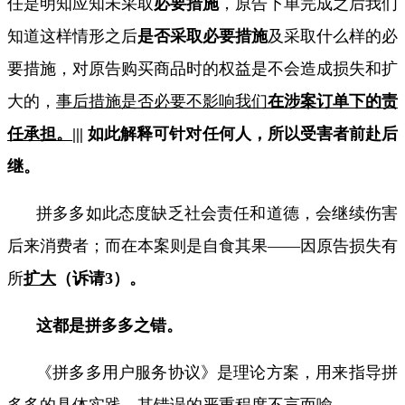
任是明知应知未采取
必要措施
，原告下单完成之后我们
知道这样情形之后
是否采取必要措施
及采取什么样的必
要措施，对原告购买商品时的权益是不会造成损失和扩
大的，
事后措施是否必要不影响我们
在涉案订单下的责
任承担。
|||
如此解释可针对任何人，所以受害者前赴后
继。
拼多多如此态度缺乏社会责任和道德，会继续伤害
后来消费者；而在本案则是自食其果——因原告损失有
所
扩大
（诉请
3
）。
这都是拼多多之错。
《拼多多用户服务协议》是理论方案，用来指导拼
多多的具体实践，其错误的严重程度不言而喻。