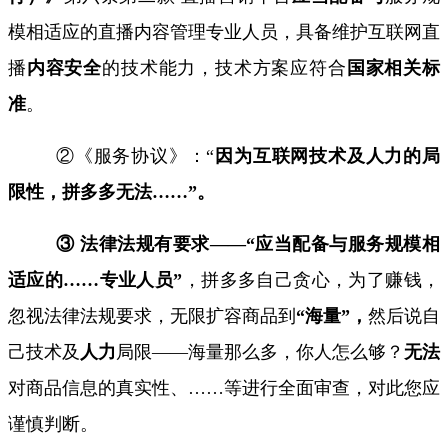
模相适应的
直播内容管理专业人员
，具备维护互联网直
播
内容安全
的技术能力，技术方案应符合
国家相关标
准
。
②《服务协议》：“
因为互联网技术及人力的局
限性，拼多多无法
……”
。
③ 法律法规有要求——“应当配备与服务规模相
适应的
……
专业人员”
，拼多多自己贪心，
为了赚钱，
忽视法律法规要求，无限扩容商品到
“海量”，
然后说自
己技术及
人力
局限——
海量那么多，你人怎么够？
无法
对商品信息的
真实性
、
……
等进行全面审查，对此您应
谨慎判断。